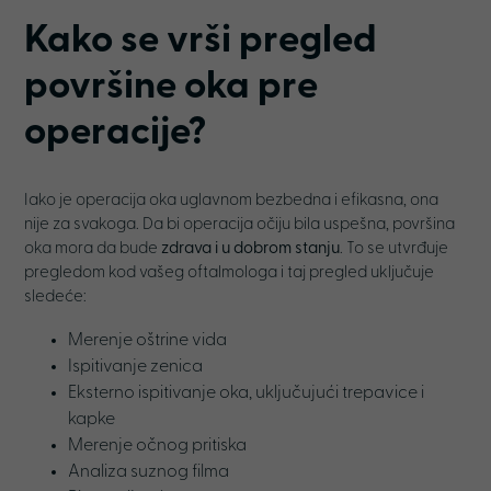
Kako se vrši pregled
površine oka pre
operacije?
Iako je operacija oka uglavnom bezbedna i efikasna, ona
nije za svakoga. Da bi operacija očiju bila uspešna, površina
oka mora da bude
zdrava i u dobrom stanju
. To se utvrđuje
pregledom kod vašeg oftalmologa i taj pregled uključuje
sledeće:
Merenje oštrine vida
Ispitivanje zenica
Eksterno ispitivanje oka, uključujući trepavice i
kapke
Merenje očnog pritiska
Analiza suznog filma