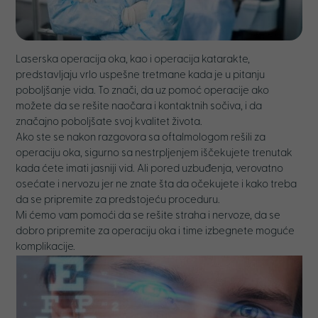
Laserska operacija oka, kao i operacija katarakte,
predstavljaju vrlo uspešne tretmane kada je u pitanju
poboljšanje vida. To znači, da uz pomoć operacije ako
možete da se rešite naočara i kontaktnih sočiva, i da
značajno poboljšate svoj kvalitet života.
Ako ste se nakon razgovora sa oftalmologom rešili za
operaciju oka, sigurno sa nestrpljenjem iščekujete trenutak
kada ćete imati jasniji vid. Ali pored uzbuđenja, verovatno
osećate i nervozu jer ne znate šta da očekujete i kako treba
da se pripremite za predstojeću proceduru.
Mi ćemo vam pomoći da se rešite straha i nervoze, da se
dobro pripremite za operaciju oka i time izbegnete moguće
komplikacije.