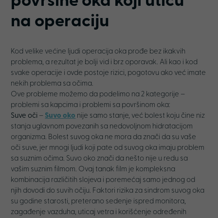
površine oka koji utiču
na operaciju
Kod velike većine ljudi operacija oka prođe bez ikakvih
problema, a rezultat je bolji vid i brz oporavak. Ali kao i kod
svake operacije i ovde postoje rizici, pogotovu ako već imate
nekih problema sa očima.
Ove probleme možemo da podelimo na 2 kategorije –
problemi sa kapcima i problemi sa površinom oka:
Suve oči
–
Suvo oko
nije samo stanje, već bolest koju čine niz
stanja uglavnom povezanih sa nedovoljnom hidratacijom
organizma. Bolest suvog oka ne mora da znači da su vaše
oči suve, jer mnogi ljudi koji pate od suvog oka imaju problem
sa suznim očima. Suvo oko znači da nešto nije u redu sa
vašim suznim filmom. Ovaj tanak film je kompleksna
kombinacija različitih slojeva i poremećaj samo jednog od
njih dovodi do suvih očiju. Faktori rizika za sindrom suvog oka
su godine starosti, preterano sedenje ispred monitora,
zagađenje vazduha, uticaj vetra i korišćenje određenih