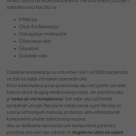
Ali bez obzira na visoku bezbednost ove procedure, postoje i
određeni rizici kao što su:
Infekcija
Otok ili inflamacija
Odvajanje mrežnjače
Oštećenje oka
Glaukom
Gubitak vida
Ozbiljnije komplikacije su vrlo retke i tek 1 od 1000 pacijenata
se žali na slabiji vid nakon operacije oka.
Rizici od komplikacija se povećavaju ako već patite od neke
bolesti oka ili drugog medicinskog stanja. Jer površina oka
je
tanka ali vrlo kompleksna
i štiti vaše oko od štetnih
spoljašnjih uticaja. Na njoj se nalazi tanak suzni film koji se
sastoji od hranljivih materija, proteina i anti-inflamatornih
komponenti unutar adhezivnog mucina.
Ako se delikatna ravnoteža ovih komponenti poremeti,
površina oka više nije zdrava i to
negativno utiče na uspeh