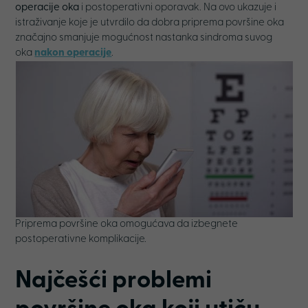
operacije oka
i postoperativni oporavak. Na ovo ukazuje i
istraživanje koje je utvrdilo da dobra priprema površine oka
značajno smanjuje mogućnost nastanka sindroma suvog
oka
nakon operacije
.
Priprema površine oka omogućava da izbegnete
postoperativne komplikacije.
Najčešći problemi