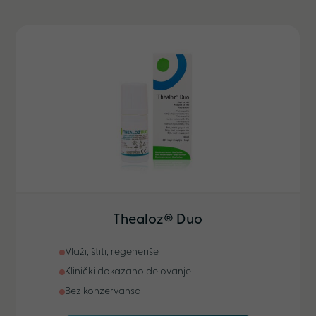
Thealoz® Duo
Vlaži, štiti, regeneriše
Klinički dokazano delovanje
Bez konzervansa