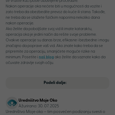
se vratite kući posle obavlijene procedure.
Nakon operacije oka nećete biti u mogućnosti da vozite i
zato treba da obezbedite prevoz do kuće ili stana. Takođe,
ne treba da se izlažete fizičkim naporima nekoliko dana
nakon operacije.
Ako želite da poboljšate svoj vid ili imate kataraktu,
operacija oka je jedini način da rešite svoje probleme.
Ovakve operacije su danas brze, efikasne i bezbedne i mogu
značajno da poprave vaš vid. Ako znate kako treba da se
pripremite za operaciju, smanjićete moguće rizike na
minimum. Posetite i
naš blog
ako želite da saznate kako da
očuvate zdravlje svojih očiju.
Podeli dalje:
Uredništvo Moje Oko
Ažurirano: 30. 07. 2025
Uredništvo Moje oko – tim posvećen podizanju svesti o