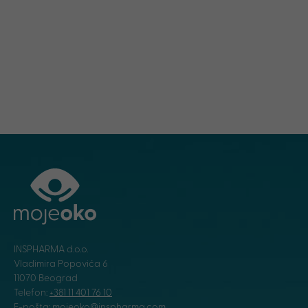
INSPHARMA d.o.o.
Vladimira Popovića 6
11070 Beograd
Telefon:
+381 11 401 76 10
E-pošta:
mojeoko@inspharma.com