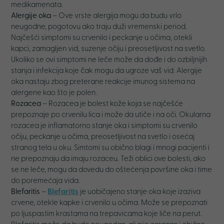
medikamenata.
Alergije oka
– Ove vrste alergija mogu da budu vrlo
neugodne, pogotovu ako traju duži vremenski period.
Najčešći simptomi su crvenilo i peckanje u očima, otekli
kapci, zamagljen vid, suzenje očiju i preosetljivost na svetlo.
Ukoliko se ovi simptomi ne leče može da dođe i do ozbiljnijih
stanja i infekcija koje čak mogu da ugroze vaš vid. Alergije
oka nastaju zbog preterane reakcije imunog sistema na
alergene kao što je polen.
Rozacea
– Rozacea je bolest kože koja se najčešće
prepoznaje po crvenilu lica i može da utiče i na oči. Okularna
rozacea je inflamatorno stanje oka i simptomi su crvenilo
očiju, peckanje u očima, preosetljivost na svetlo i osećaj
stranog tela u oku. Simtomi su obično blagi i mnogi pacijenti i
ne prepoznaju da imaju rozaceu. Teži oblici ove bolesti, ako
se ne leče, mogu da dovedu do oštećenja površine oka i time
do poremećaja vida.
Blefaritis
–
Blefaritis
je uobičajeno stanje oka koje izaziva
crvene, otekle kapke i crvenilo u očima. Može se prepoznati
po ljuspastim krastama na trepavicama koje liče na perut.