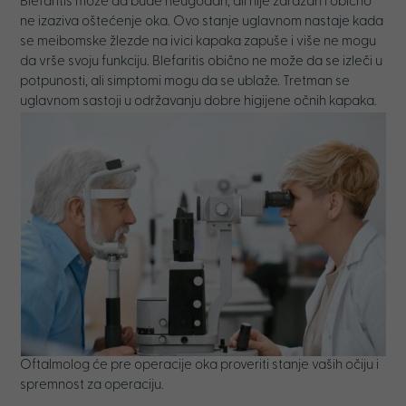
Blefaritis može da bude neugodan, ali nije zarazan i obično
ne izaziva oštećenje oka. Ovo stanje uglavnom nastaje kada
se meibomske žlezde na ivici kapaka zapuše i više ne mogu
da vrše svoju funkciju. Blefaritis obično ne može da se izleči u
potpunosti, ali simptomi mogu da se ublaže. Tretman se
uglavnom sastoji u održavanju dobre higijene očnih kapaka.
Oftalmolog će pre operacije oka proveriti stanje vaših očiju i
spremnost za operaciju.