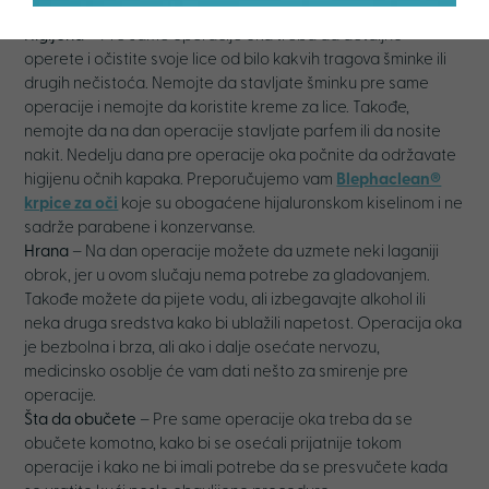
oka.
Higijena
– Pre same operacije oka treba da detaljno
operete i očistite svoje lice od bilo kakvih tragova šminke ili
drugih nečistoća. Nemojte da stavljate šminku pre same
operacije i nemojte da koristite kreme za lice. Takođe,
nemojte da na dan operacije stavljate parfem ili da nosite
nakit. Nedelju dana pre operacije oka počnite da održavate
higijenu očnih kapaka. Preporučujemo vam
Blephaclean®
krpice za oči
koje su obogaćene hijaluronskom kiselinom i ne
sadrže parabene i konzervanse.
Hrana
– Na dan operacije možete da uzmete neki laganiji
obrok, jer u ovom slučaju nema potrebe za gladovanjem.
Takođe možete da pijete vodu, ali izbegavajte alkohol ili
neka druga sredstva kako bi ublažili napetost. Operacija oka
je bezbolna i brza, ali ako i dalje osećate nervozu,
medicinsko osoblje će vam dati nešto za smirenje pre
operacije.
Šta da obučete
– Pre same operacije oka treba da se
obučete komotno, kako bi se osećali prijatnije tokom
operacije i kako ne bi imali potrebe da se presvučete kada