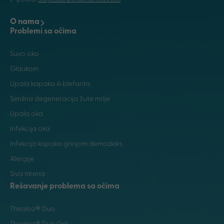
O nama
Problemi sa očima
Suvo oko
Glaukom
Upala kapaka ili blefaritis
Senilna degeneracija žute mrlje
Upala oka
Infekcija oka
Infekcija kapaka grinjom demodeks
Alergije
Siva mrena
Rešavanje problema sa očima
Thealoz® Duo