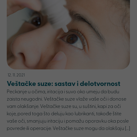
12. 11. 2021
Veštačke suze: sastav i delotvornost
Peckanje u očima, iritacija i suvo oko umeju da budu
zaista neugodni. Veštačke suze vlaže vaše oči i donose
vam olakšanje. Veštačke suze su, u suštini, kapi za oči
koje, pored toga što deluju kao lubrikanti, takođe štite
vaše oči, smanjuju iritaciju i pomažu oporavku oka posle
povrede ili operacije. Veštačke suze mogu da olakšaju […]