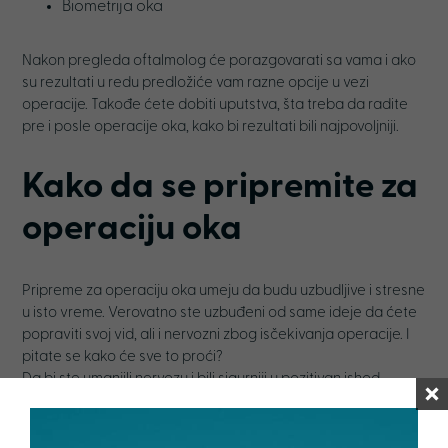
Biometrija oka
Nakon pregleda oftalmolog će porazgovarati sa vama i ako
su rezultati u redu predložiće vam razne opcije u vezi
operacije. Takođe ćete dobiti uputstva, šta treba da radite
pre i posle operacije oka, kako bi rezultati bili najpovoljniji.
Kako da se pripremite za
operaciju oka
Pripreme za operaciju oka umeju da budu uzbudljive i stresne
u isto vreme. Verovatno ste uzbuđeni od same ideje da ćete
popraviti svoj vid, ali i nervozni zbog isčekivanja operacije. I
pitate se kako će sve to proći?
Da bi ste umanjili nervozu i bili sigurniji u pozitivan ishod
operacije oka, potrebno je da se dobro pripremite:
Kontaktna sočiva
– Prvo što treba da uradite je da ne nosite
kontaktna sočiva pre operacije, a koliko dugo, to zavisi od