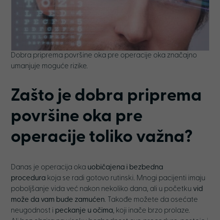
Dobra priprema površine oka pre operacije oka značajno
umanjuje moguće rizike.
Zašto je dobra priprema
površine oka pre
operacije toliko važna?
Danas je operacija oka
uobičajena i bezbedna
procedura
koja se radi gotovo rutinski. Mnogi pacijenti imaju
poboljšanje vida već nakon nekoliko dana, ali u početku
vid
može da vam bude zamućen
. Takođe možete da osećate
neugodnost i
peckanje u očima
, koji inače brzo prolaze.