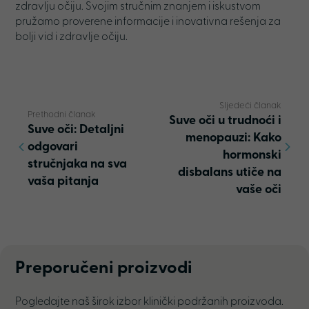
zdravlju očiju. Svojim stručnim znanjem i iskustvom
pružamo proverene informacije i inovativna rešenja za
bolji vid i zdravlje očiju.
Sljedeći članak
Prethodni članak
Suve oči u trudnoći i
Suve oči: Detaljni
menopauzi: Kako
odgovari
hormonski
stručnjaka na sva
disbalans utiče na
vaša pitanja
vaše oči
Preporučeni proizvodi
Pogledajte naš širok izbor klinički podržanih proizvoda.