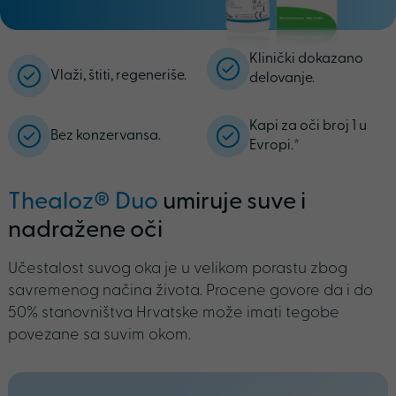
Klinički dokazano
Vlaži, štiti, regeneriše.
delovanje.
Kapi za oči broj 1 u
Bez konzervansa.
Evropi.*
Thealoz® Duo
umiruje suve i
nadražene oči
Učestalost suvog oka je u velikom porastu zbog
savremenog načina života. Procene govore da i do
50% stanovništva Hrvatske može imati tegobe
povezane sa suvim okom.