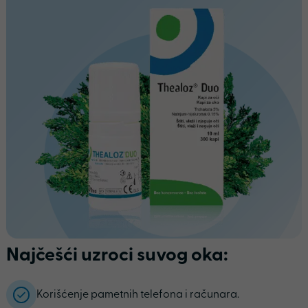
Najčešći uzroci suvog oka:
Korišćenje pametnih telefona i računara.