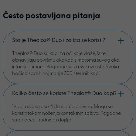
Često postavljana pitanja
Šta je Thealoz® Duo i za šta se koristi?
Thealoz® Duo su kapi za oči koje vlaže, štite i
obnavljaju površinu oka kod simptoma suvog oka,
iritacije i umora. Pogodne su za sve uzraste. Svaka
bočica sadrži najmanje 300 sterilnih kapi.
Koliko često se koriste Thealoz® Duo kapi?
1 kap u svako oko, 4 do 6 puta dnevno. Mogu se
koristiti tokom nošenja kontaktnih sočiva. Pogodne
su za decu, trudnice i dojilje.