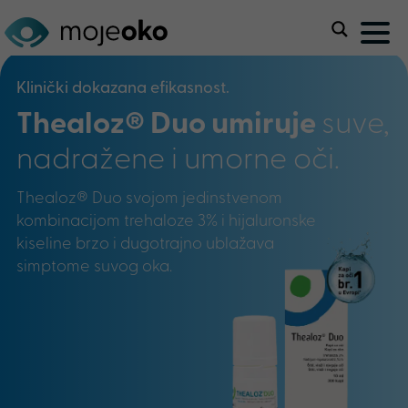
Klinički dokazana efikasnost.
Thealoz® Duo umiruje
suve,
nadražene i umorne oči.
Thealoz® Duo svojom jedinstvenom
kombinacijom trehaloze 3% i hijaluronske
kiseline brzo i dugotrajno ublažava
simptome suvog oka.