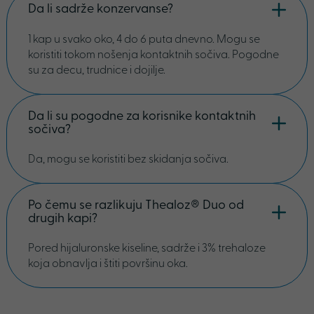
Da li sadrže konzervanse?
1 kap u svako oko, 4 do 6 puta dnevno. Mogu se
koristiti tokom nošenja kontaktnih sočiva. Pogodne
su za decu, trudnice i dojilje.
Da li su pogodne za korisnike kontaktnih
sočiva?
Da, mogu se koristiti bez skidanja sočiva.
Po čemu se razlikuju Thealoz® Duo od
drugih kapi?
Pored hijaluronske kiseline, sadrže i 3% trehaloze
koja obnavlja i štiti površinu oka.