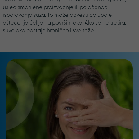
usled smanjene proizvodnje ili pojačanog
isparavanja suza. To može dovesti do upale i
oštećenja ćelija na površini oka. Ako se ne tretira,
suvo oko postaje hronično i sve teže.