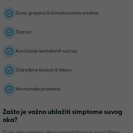
Suva, grejana ili klimatizovana sredina.
Starost.
Korišćenje kontaktnih sočiva.
Određene bolesti ili lekovi.
Hormonske promene.
Zašto je važno ublažiti simptome suvog
oka?
Suvo oko nastaje zbog nestabilnog suznog filma,