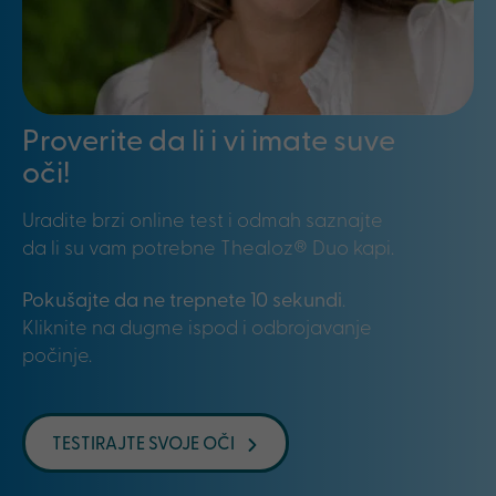
Proverite da li i vi imate suve
oči!
Uradite brzi online test i odmah saznajte
da li su vam potrebne Thealoz® Duo kapi.
Pokušajte da ne trepnete 10 sekundi
.
Kliknite na dugme ispod i odbrojavanje
počinje.
TESTIRAJTE SVOJE OČI