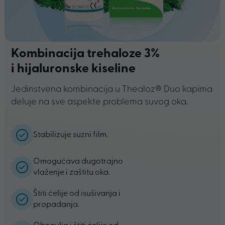
Kombinacija trehaloze 3%
i hijaluronske kiseline
Jedinstvena kombinacija u Thealoz® Duo kapima
deluje na sve aspekte problema suvog oka.
Stabilizuje suzni film.
Omogućava dugotrajno
vlaženje i zaštitu oka.
Štiti ćelije od isušivanja i
propadanja.