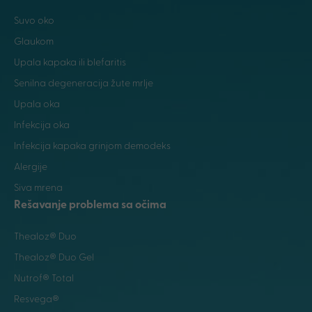
Suvo oko
Glaukom
Upala kapaka ili blefaritis
Senilna degeneracija žute mrlje
Upala oka
Infekcija oka
Infekcija kapaka grinjom demodeks
Alergije
Siva mrena
Rešavanje problema sa očima
Thealoz® Duo
Thealoz® Duo Gel
Nutrof® Total
Resvega®