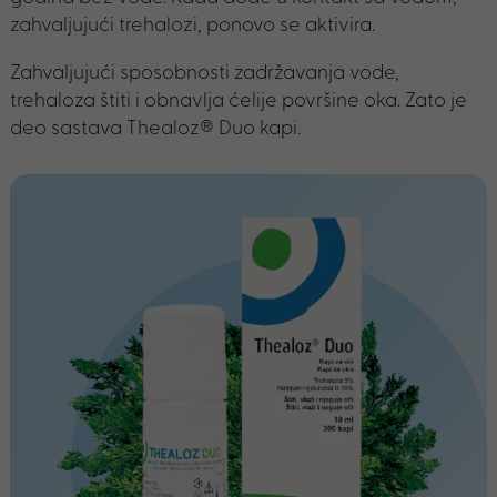
zahvaljujući trehalozi, ponovo se aktivira.
Zahvaljujući sposobnosti zadržavanja vode,
trehaloza štiti i obnavlja ćelije površine oka. Zato je
deo sastava Thealoz® Duo kapi.