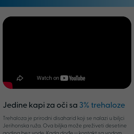
Jedine kapi za oči sa
3% trehaloze
Trehaloza je prirodni disaharid koji se nalazi u biljci
Jerihonska ruža. Ova biljka može preživeti desetine
godina bez vode. Kada dođe u kontakt sa vodom,