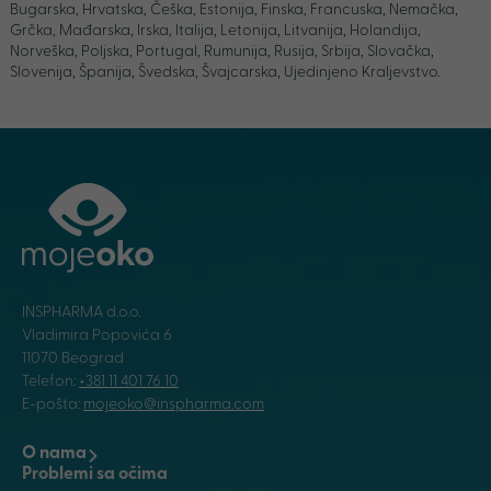
Bugarska, Hrvatska, Češka, Estonija, Finska, Francuska, Nemačka,
Grčka, Mađarska, Irska, Italija, Letonija, Litvanija, Holandija,
Norveška, Poljska, Portugal, Rumunija, Rusija, Srbija, Slovačka,
Slovenija, Španija, Švedska, Švajcarska, Ujedinjeno Kraljevstvo.
INSPHARMA d.o.o.
Vladimira Popovića 6
11070 Beograd
Telefon:
+381 11 401 76 10
E-pošta:
mojeoko@inspharma.com
O nama
Problemi sa očima