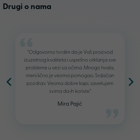
Drugi o nama
"Odgovorno tvrdim da je Vaš proizvod
izuzetnog kvaliteta i uspešno otklanja sve
probleme u vezi sa očima. Mnogo hvala,
meni lično je veoma pomogao. Srdačan
pozdrav. Veoma dobre kapi, savetujem
svima da ih koriste."
Mira Pajić