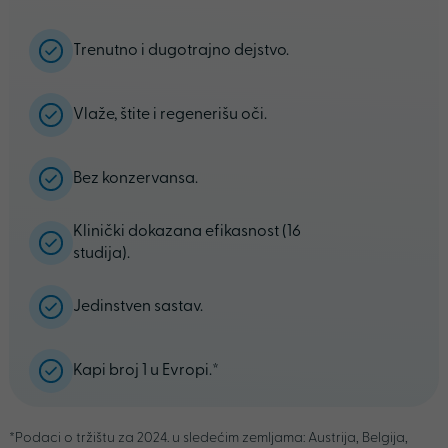
Trenutno i dugotrajno dejstvo.
Vlaže, štite i regenerišu oči.
Bez konzervansa.
Klinički dokazana efikasnost (16
studija).
Jedinstven sastav.
Kapi broj 1 u Evropi.*
*Podaci o tržištu za 2024. u sledećim zemljama: Austrija, Belgija,