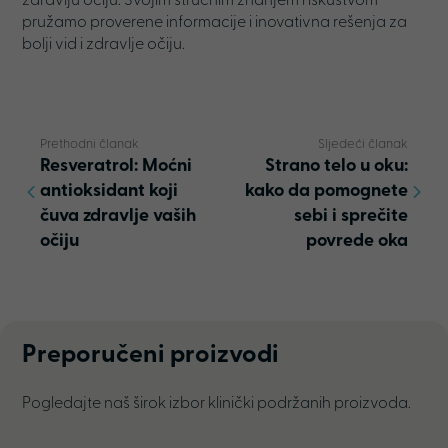
zdravlju očiju. Svojim stručnim znanjem i iskustvom
pružamo proverene informacije i inovativna rešenja za
bolji vid i zdravlje očiju.
Prethodni članak
Sljedeći članak
Resveratrol: Moćni
Strano telo u oku:
antioksidant koji
kako da pomognete
čuva zdravlje vaših
sebi i sprečite
očiju
povrede oka
Preporučeni proizvodi
Pogledajte naš širok izbor klinički podržanih proizvoda.