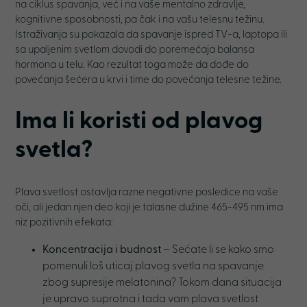
na ciklus spavanja, već i na vaše mentalno zdravlje,
kognitivne sposobnosti, pa čak i na vašu telesnu težinu.
Istraživanja su pokazala da spavanje ispred TV-a, laptopa ili
sa upaljenim svetlom dovodi do poremećaja balansa
hormona u telu. Kao rezultat toga može da dođe do
povećanja šećera u krvi i time do povećanja telesne težine.
Ima li koristi od plavog
svetla?
Plava svetlost ostavlja razne negativne posledice na vaše
oči, ali jedan njen deo koji je talasne dužine 465-495 nm ima
niz pozitivnih efekata:
Koncentracija i budnost
– Sećate li se kako smo
pomenuli loš uticaj plavog svetla na spavanje
zbog supresije melatonina? Tokom dana situacija
je upravo suprotna i tada vam plava svetlost