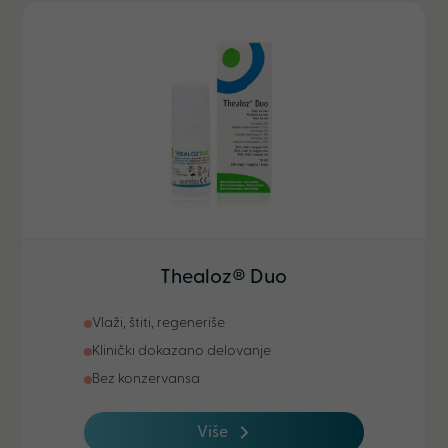
Thealoz® Duo
Vlaži, štiti, regeneriše
Klinički dokazano delovanje
Bez konzervansa
Više