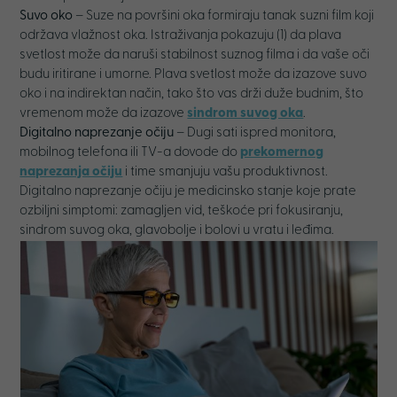
Suvo oko
– Suze na površini oka formiraju tanak suzni film koji
održava vlažnost oka. Istraživanja pokazuju (1) da plava
svetlost može da naruši stabilnost suznog filma i da vaše oči
budu iritirane i umorne. Plava svetlost može da izazove suvo
oko i na indirektan način, tako što vas drži duže budnim, što
vremenom može da izazove
sindrom suvog oka
.
Digitalno naprezanje očiju
– Dugi sati ispred monitora,
mobilnog telefona ili TV-a dovode do
prekomernog
naprezanja očiju
i time smanjuju vašu produktivnost.
Digitalno naprezanje očiju je medicinsko stanje koje prate
ozbiljni simptomi: zamagljen vid, teškoće pri fokusiranju,
sindrom suvog oka, glavobolje i bolovi u vratu i leđima.