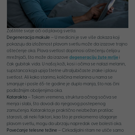
Zaštitite svoje oči od plavog svetla.
Degeneracija makule
– U medicini je sve više dokaza koji
pokazuju da izloženost plavom svetlu može da izazove trajno
oštećenje oka. Plava svetlost doprinosi oštećenju ćelija u
mrežnjači, što može da izazove
degeneraciju žute mrlje
i
čak gubitak vida. U našoj koži, kosi i očima se nalazi melanin,
supstanca koja upija štetne ultraljubičaste zrake i plavu
svetlost. Ali kako starimo, količina melanina u nama se
smanjuje i posle 65-te godine je duplo manja, što nas čini
podložnijim oboljenjima oka.
Katarakta
– Tokom vremena, struktura očnog sočiva se
menja i slabi, što dovodi do njegovog postepenog
zamućenja. Katarakta je praktično neizbežan pratilac
starosti, ali neki faktori, kao što je prekomerno izlaganje
plavom svetlu, mogu da ubrzaju napredak ove bolesti oka.
Povećanje telesne težine
– Cirkadijalni ritam ne utiče samo