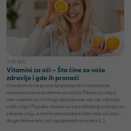
11. 02. 2021
Vitamini za oči – Šta čine za vaše
zdravlje i gde ih pronaći
U medicini se ne postavlja pitanje da li nedostatak
vitamina izaziva probleme sa očima. Pitanje je u kojoj
meri vitamini za oči mogu da poprave vaš vid i zdravlje
vaših očiju? Pojedini vitamini su od suštinskog značaja za
zdravlje očiju, a moćni antioksidansi štite vaše oči, kao i
druge delove tela, od zapaljenjskih procesa i […]