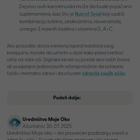
Dejstvo ovih karotenoida može da bude pojačano
suplementima, kao što je
Nutrof Total
koji sadrži
kombinaciju luteina, zeaksantina, resveratrola,
omega-3 masnih kiselina i vitamina D, A i C.
Ako provodite dosta vremena ispred monitora svog
kompjutra, morate da uzmete u obzir kako plava svetlost
utiče na vaše oči. Digitalni ekrani su postali deo naših života,
ali usvajanjem jednostavnih rešenja možete da ostanete
fizički i mentalno zdravi i da očuvate
zdravlje svojih očiju
.
Podeli dalje:
Uredništvo Moje Oko
Ažurirano: 30. 07. 2025
Uredništvo Moje oko – tim posvećen podizanju svesti o