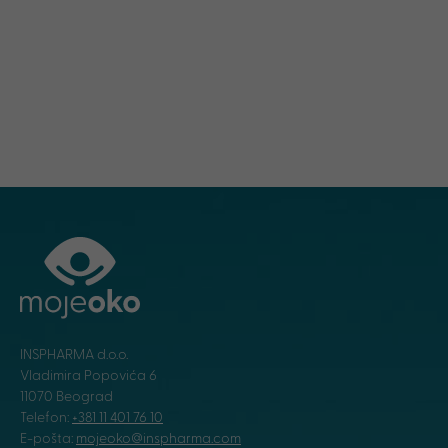
INSPHARMA d.o.o.
Vladimira Popovića 6
11070 Beograd
Telefon:
+381 11 401 76 10
E-pošta:
mojeoko@inspharma.com