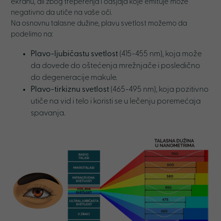
ekranu, ali zbog treperenja i odsjaja koje emituje može
negativno da utiče na vaše oči.
Na osnovnu talasne dužine, plavu svetlost možemo da
podelimo na:
Plavo-ljubičastu svetlost
(415-455 nm), koja može
da dovede do oštećenja mrežnjače i posledično
do degeneracije makule.
Plavo-tirkiznu svetlost
(465-495 nm), koja pozitivno
utiče na vid i telo i koristi se u lečenju poremećaja
spavanja.