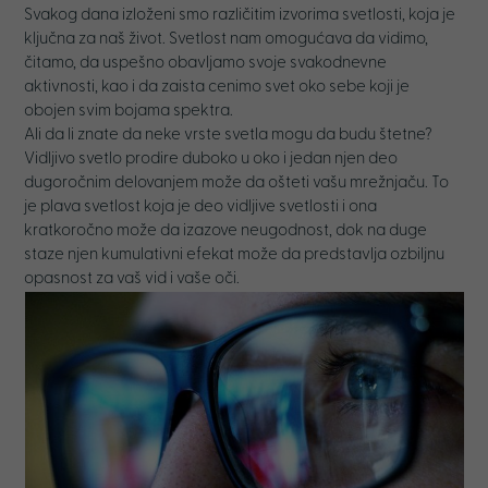
Svakog dana izloženi smo različitim izvorima svetlosti, koja je
ključna za naš život. Svetlost nam omogućava da vidimo,
čitamo, da uspešno obavljamo svoje svakodnevne
aktivnosti, kao i da zaista cenimo svet oko sebe koji je
obojen svim bojama spektra.
Ali da li znate da neke vrste svetla mogu da budu štetne?
Vidljivo svetlo prodire duboko u oko i jedan njen deo
dugoročnim delovanjem može da ošteti vašu mrežnjaču. To
je plava svetlost koja je deo vidljive svetlosti i ona
kratkoročno može da izazove neugodnost, dok na duge
staze njen kumulativni efekat može da predstavlja ozbiljnu
opasnost za vaš vid i vaše oči.