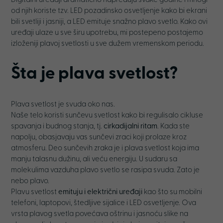
Digitalni uređaji dramatično napreduju svake godine i mnogi
od njih koriste tzv. LED pozadinsko osvetljenje kako bi ekrani
bili svetliji i jasniji, a LED emituje snažno plavo svetlo. Kako ovi
uređaji ulaze u sve širu upotrebu, mi postepeno postajemo
izloženiji plavoj svetlosti u sve dužem vremenskom periodu.
Šta je plava svetlost?
Plava svetlost je svuda oko nas.
Naše telo koristi sunčevu svetlost kako bi regulisalo cikluse
spavanja i budnog stanja, tj.
cirkadijalni ritam
. Kada ste
napolju, obasjavaju vas sunčevi zraci koji prolaze kroz
atmosferu. Deo sunčevih zraka je i plava svetlost koja ima
manju talasnu dužinu, ali veću energiju. U sudaru sa
molekulima vazduha plavo svetlo se rasipa svuda. Zato je
nebo plavo.
Plavu svetlost
emituju i električni uređaji
kao što su mobilni
telefoni, laptopovi, štedljive sijalice i LED osvetljenje. Ova
vrsta plavog svetla povećava oštrinu i jasnoću slike na