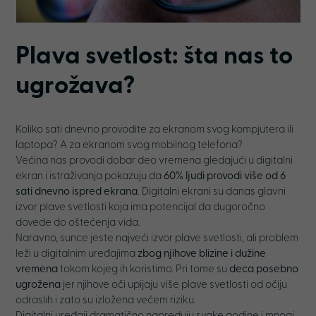
Plava svetlost: šta nas to
ugrožava?
Koliko sati dnevno provodite za ekranom svog kompjutera ili
laptopa? A za ekranom svog mobilnog telefona?
Većina nas provodi dobar deo vremena gledajući u digitalni
ekran i istraživanja pokazuju da
60% ljudi provodi više od 6
sati dnevno ispred ekrana
. Digitalni ekrani su danas glavni
izvor plave svetlosti koja ima potencijal da dugoročno
dovede do oštećenja vida.
Naravno, sunce jeste najveći izvor plave svetlosti, ali problem
leži u digitalnim uređajima
zbog njihove blizine i dužine
vremena
tokom kojeg ih koristimo. Pri tome su
deca posebno
ugrožena
jer njihove oči upijaju više plave svetlosti od očiju
odraslih i zato su izložena većem riziku.