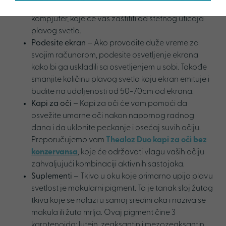
mogu da vam pomognu zaštitne naočare za
kompjuter, koje će vas zaštititi od štetnog uticaja
plavog svetla.
Podesite ekran
– Ako provodite duže vreme za
svojim računarom, podesite osvetljenje ekrana
kako bi ga uskladili sa osvetljenjem u sobi. Takođe
smanjite količinu plavog svetla koju ekran emituje i
budite na udaljenosti od 50-70cm od ekrana.
Kapi za oči
– Kapi za oči će vam pomoći da
osvežite umorne oči nakon napornog radnog
dana i da uklonite peckanje i osećaj suvih očiju.
Preporučujemo vam
Thealoz Duo kapi za oči
bez
konzervansa
, koje će održavati vlagu vaših očiju
zahvaljujući kombinaciji aktivnih sastojaka.
Suplementi
– Tkivo u oku koje primarno upija plavu
svetlost je makularni pigment. To je tanak sloj žutog
tkiva koje se nalazi u samoj sredini oka i naziva se
makula ili žuta mrlja. Ovaj pigment čine 3
karotenoida: lutein, zeaksantin i mezozeaksantin.