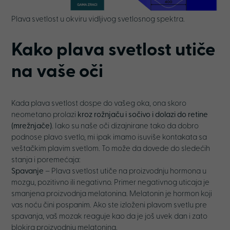
Plava svetlost u okviru vidljivog svetlosnog spektra.
Kako plava svetlost utiče
na vaše oči
Kada plava svetlost dospe do vašeg oka, ona skoro
neometano prolazi
kroz rožnjaču i sočivo i dolazi do retine
(mrežnjače)
. Iako su naše oči dizajnirane tako da dobro
podnose plavo svetlo, mi ipak imamo isuviše kontakata sa
veštačkim plavim svetlom. To može da dovede do sledećih
stanja i poremećaja:
Spavanje
– Plava svetlost utiče na proizvodnju hormona u
mozgu, pozitivno ili negativno. Primer negativnog uticaja je
smanjena proizvodnja melatonina. Melatonin je hormon koji
vas noću čini pospanim. Ako ste izloženi plavom svetlu pre
spavanja, vaš mozak reaguje kao da je još uvek dan i zato
blokira proizvodnju melatonina.