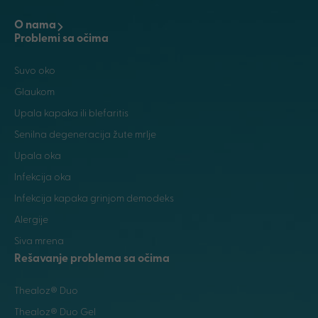
O nama
Problemi sa očima
Suvo oko
Glaukom
Upala kapaka ili blefaritis
Senilna degeneracija žute mrlje
Upala oka
Infekcija oka
Infekcija kapaka grinjom demodeks
Alergije
Siva mrena
Rešavanje problema sa očima
Thealoz® Duo
Thealoz® Duo Gel