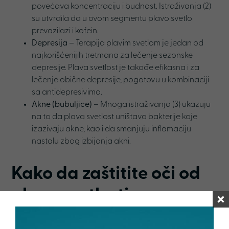
povećava koncentraciju i budnost. Istraživanja (2)
su utvrdila da u ovom segmentu plavo svetlo
prevazilazi i kofein.
Depresija
– Terapija plavim svetlom je jedan od
najkorišćenijih tretmana za lečenje sezonske
depresije. Plava svetlost je takođe efikasna i za
lečenje obične depresije, pogotovu u kombinaciji
sa antidepresivima.
Akne (bubuljice)
– Mnoga istraživanja (3) ukazuju
na to da plava svetlost uništava bakterije koje
izazivaju akne, kao i da smanjuju inflamaciju
nastalu zbog izbijanja akni.
Kako da zaštitite oči od
plave svetlosti
Digitalni uređaji su sastavni deo naših života i nije realno