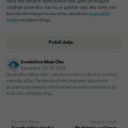
ranoj fazi otkrijete razne bolesti oka i sprečite moguće
ozbiljnije posledice, kao što je gubitak vida. Ako želite više
korisnih informacija na ovu temu, obavezno
pogledajte
članke
na našem blogu.
Podeli dalje:
Uredništvo Moje Oko
Ažurirano: 03. 09. 2025
Uredništvo Moje oko – tim posvećen podizanju svesti o
zdravlju očiju. Svojim stručnim znanjem i iskustvom
pružamo proverene informacije i inovativna rešenja za
bolji vid i zdravlje očiju.
Prethodni članak
Sljedeći članak