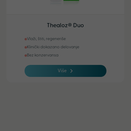
Thealoz® Duo
Vlaži, štiti, regeneriše
Klinički dokazano delovanje
Bez konzervansa
Više