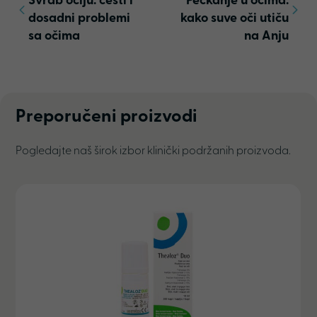
Svrab očiju: česti i
Peckanje u očima:
dosadni problemi
kako suve oči utiču
sa očima
na Anju
Preporučeni proizvodi
Pogledajte naš širok izbor klinički podržanih proizvoda.