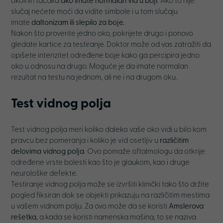
okolnih tačaka
ako imate normalan vid u boji
. Ako to nije
slučaj nećete moći da vidite simbole i u tom slučaju
imate
daltonizam ili slepilo za boje.
Nakon što proverite jedno oko, pokrijete drugo i ponovo
gledate kartice za testiranje. Doktor može od vas zatražiti da
opišete intenzitet određene boje kako ga percipira jedno
oko u odnosu na drugo. Moguće je da imate normalan
rezultat na testu na jednom, ali ne i na drugom oku.
Test vidnog polja
Test vidnog polja meri koliko daleko vaše oko vidi u bilo kom
pravcu bez pomeranja i koliko je vid osetljiv u
različitim
delovima vidnog polja
. Ovo pomaže oftalmologu da otkrije
određene vrste bolesti kao što je glaukom, kao i druge
neurološke defekte.
Testiranje vidnog polja može se izvršiti klinički tako što držite
pogled fiksiran dok se objekti prikazuju na različitim mestima
u vašem vidnom polju. Za ovo može da se koristi
Amslerova
rešetka
, a kada se koristi namenska mašina, to se naziva