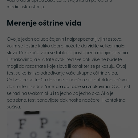
važno da unapred zabeležite svoju ličnu i porodičnu
medicinsku istoriju.
Merenje oštrine vida
Ovo je jedan od uobičajenih i najprepoznatljivijih testova,
kojim se testira koliko dobro možete da
vidite velika i mala
slova
. Prikazaće vam se tabla sa postepeno manjim slovima
ili znakovima, a vi čitate svaki red sve dok više ne budete
mogli da razaznate koje slovo ili karakter se prikazuju. Ovaj
test se koristi za određivanje vaše ukupne oštrine vida.
Od vas će se tražiti da skinete naočare ili kontaktna sočiva i
da stojite ili sedite
6 metara od table sa znakovima
. Ovaj test
se radi na svakom oku i to jedno po jedno oko. Ako je
potrebno, test ponavljate dok nosite naočare ili kontaktna
sočiva.