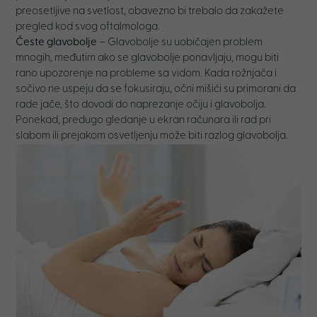
preosetljive na svetlost, obavezno bi trebalo da zakažete
pregled kod svog oftalmologa.
Česte glavobolje
– Glavobolje su uobičajen problem
mnogih, međutim ako se glavobolje ponavljaju, mogu biti
rano upozorenje na probleme sa vidom. Kada rožnjača i
sočivo ne uspeju da se fokusiraju, očni mišići su primorani da
rade jače, što dovodi do naprezanje očiju i glavobolja.
Ponekad, predugo gledanje u ekran računara ili rad pri
slabom ili prejakom osvetljenju može biti razlog glavobolja.