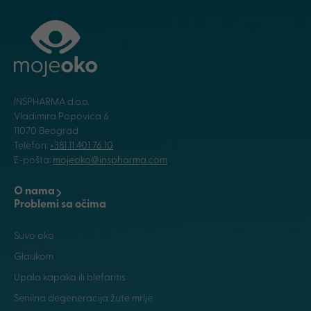
INSPHARMA d.o.o.
Vladimira Popovića 6
11070 Beograd
Telefon:
+381 11 401 76 10
E-pošta:
mojeoko@inspharma.com
O nama
Problemi sa očima
Suvo oko
Glaukom
Upala kapaka ili blefaritis
Senilna degeneracija žute mrlje