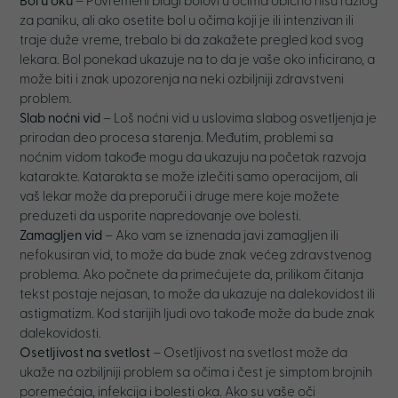
Bol u oku
– Povremeni blagi bolovi u očima obično nisu razlog
za paniku, ali ako osetite bol u očima koji je ili intenzivan ili
traje duže vreme, trebalo bi da zakažete pregled kod svog
lekara. Bol ponekad ukazuje na to da je vaše oko inficirano, a
može biti i znak upozorenja na neki ozbiljniji zdravstveni
problem.
Slab noćni vid
– Loš noćni vid u uslovima slabog osvetljenja je
prirodan deo procesa starenja. Međutim, problemi sa
noćnim vidom takođe mogu da ukazuju na početak razvoja
katarakte. Katarakta se može izlečiti samo operacijom, ali
vaš lekar može da preporuči i druge mere koje možete
preduzeti da usporite napredovanje ove bolesti.
Zamagljen vid
– Ako vam se iznenada javi zamagljen ili
nefokusiran vid, to može da bude znak većeg zdravstvenog
problema. Ako počnete da primećujete da, prilikom čitanja
tekst postaje nejasan, to može da ukazuje na dalekovidost ili
astigmatizm. Kod starijih ljudi ovo takođe može da bude znak
dalekovidosti.
Osetljivost na svetlost
– Osetljivost na svetlost može da
ukaže na ozbiljniji problem sa očima i čest je simptom brojnih
poremećaja, infekcija i bolesti oka. Ako su vaše oči