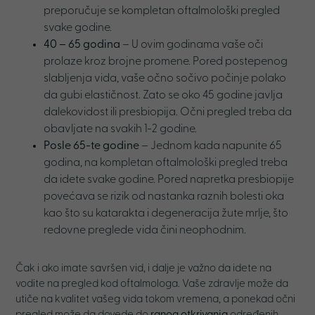
preporučuje se kompletan oftalmološki pregled
svake godine.
40 – 65 godina
– U ovim godinama vaše oči
prolaze kroz brojne promene. Pored postepenog
slabljenja vida, vaše očno sočivo počinje polako
da gubi elastičnost. Zato se oko 45 godine javlja
dalekovidost ili presbiopija. Očni pregled treba da
obavljate na svakih 1-2 godine.
Posle 65-te godine
– Jednom kada napunite 65
godina, na kompletan oftalmološki pregled treba
da idete svake godine. Pored napretka presbiopije
povećava se rizik od nastanka raznih bolesti oka
kao što su katarakta i degeneracija žute mrlje, što
redovne preglede vida čini neophodnim.
Čak i ako imate savršen vid, i dalje je važno da idete na
vodite na pregled kod oftalmologa. Vaše zdravlje može da
utiče na kvalitet vašeg vida tokom vremena, a ponekad očni