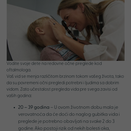
Vodite svoje dete na redovne očne preglede kod
oftalmologa.
Vaš vid se menja različitom brzinom tokom vašeg života, tako
da su povremeni očni pregledi potrebni i ljudima sa dobrim
vidom. Zato učestalost pregleda vida pre svega zavisi od
vaših godina:
20 – 39 godin
a
– U ovom životnom dobu mala je
verovatnoća da će doći do naglog gubitka vida i
preglede je potrebno obavljati na svake 2 do 3
godine. Ako postoji rizik od nekih bolesti oka,