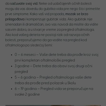
da
sačuvate svoj vid
. Neke od uobičajenih očnih bolesti
mogu da vas dovedu do gubitka vida pre nego što i primetite
prve simptome. Kako vaš vid propada,
mozak se brzo
prilagođava
i kompenzuje gubitak vida. Ako gubitak nije
iznenadan ili dramatičan, ovo vas navodi da mislite da vidite
sasvim dobro, a u stvari je vreme za pregled oftalmologa.
Ako kod vašeg deteta ne postoji rizik od razvoja očnih
bolesti, preporučujemo da ga vodite na pregled kod
oftalmologa po sledećoj šemi:
0 – 6 meseci – Vaše dete treba da prođe kroz svoj
prvi kompletan oftalmološki pregled
3 godine – Dete treba da obavi svoj drugi očni
pregled
5 – 6 godina – Pregled oftalmologa vaše dete
treba da prođe pred polazak u školu
6 – 19 godina – Pregled vida se preporučuje na
svake 2 godine