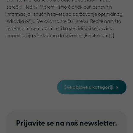
Da li ste znali da se 90% problema sa vidom može
sprečiti ili lečiti? Pripremili smo članak pun osnovnih
informacija i stručnih saveta za održavanje optimalnog
zdravlja očiju. Verovatno ste čuli izreku „Recite nam šta
jedete, a mi ćemo vam reći ko ste“. Mi koji se bavimo
negom očiju više volimo da kažemo: „Recite nam […]
Sve objave u kategoriji
Prijavite se na naš newsletter.