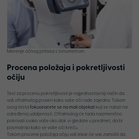
Merenje očnog pritiska s tonometrom.
Procena položaja i pokretljivosti
očiju
Test za procenu pokretljlivosti je najjednostavniji način da
vaš oftalmolog proveri kako vaše oči rade zajedno. Tokom
ovog testa
fokusiraćete se na mali objekat
koji se nalazi na
određenoj udaljenosti. Oftalmolog će tada naizmenično
pokrivati svako vaše oko dok vi gledate u predmet, da bi
posmatrao kako se vaše oči kreću.
Tokom procene položaja očiju vaš lekar će vas zamoliti da