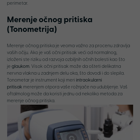
perimetar.
Merenje očnog pritiska
(Tonometrija)
Merenje očnog pritiska je veoma važno za procenu zdravlja
vaših očiju. Ako je vaš očni pritisak veći od normalnog,
izloženi ste riziku od razvoja ozbiljnih očnih bolesti kao što
je
glaukom
. Visok očni pritisak može da ošteti delikatna
nervna vlakna u zadnjem delu oka, što dovodi i do slepila.
Tonometar je instrument koji meri
intraokularni
pritisak
merenjem otpora vaše rožnjače na udubljenje. Vaš
oftalmolog može da koristi jednu od nekoliko metoda za
merenje očnog pritiska.