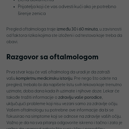
Prijatelja koji će vas odvesti kući ako je potrebno
širenje zenica
Pregled oftalmologa traje
između 30 i 60 minuta
, u zavisnosti
od faktora rizika kojima ste izloženi i od testova koje treba da
obavi.
Razgovor sa oftalmologom
Prva stvar koju će vaš oftalmolog da uradi je da zatraži
vašu
kompletnu medicinsku istoriju
. Pre nego što odete na
pregled, trebalo bi da napišete listu svih lekova koje trenutno
uzimate, doba dana kada ih uzimate i njihove doze. Lekar će
takođe tražiti informacije o
zdravlju vaše porodice
,
uključujući probleme koji nisu vezani samo za zdravlje očiju.
Vašem oftalmologu su potrebne ove informacije da bi se
fokusirao na simptome koji se odnose na zdravlje vaših očiju.
Važno je da na sva pitanja odgovorite iskreno i tačno i zato je