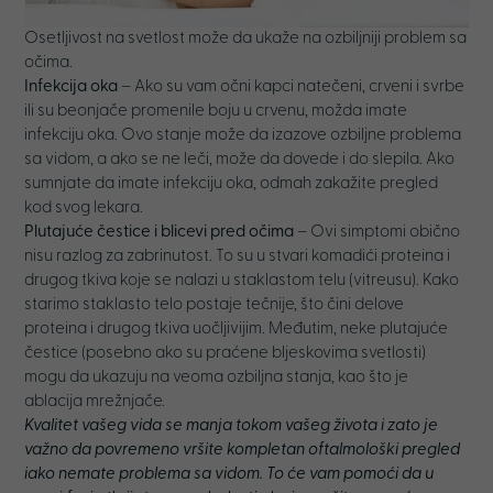
Osetljivost na svetlost može da ukaže na ozbiljniji problem sa
očima.
Infekcija oka
– Ako su vam očni kapci natečeni, crveni i svrbe
ili su beonjače promenile boju u crvenu, možda imate
infekciju oka. Ovo stanje može da izazove ozbiljne problema
sa vidom, a ako se ne leči, može da dovede i do slepila. Ako
sumnjate da imate infekciju oka, odmah zakažite pregled
kod svog lekara.
Plutajuće čestice i blicevi pred očima
– Ovi simptomi obično
nisu razlog za zabrinutost. To su u stvari komadići proteina i
drugog tkiva koje se nalazi u staklastom telu (vitreusu). Kako
starimo staklasto telo postaje tečnije, što čini delove
proteina i drugog tkiva uočljivijim. Međutim, neke plutajuće
čestice (posebno ako su praćene bljeskovima svetlosti)
mogu da ukazuju na veoma ozbiljna stanja, kao što je
ablacija mrežnjače.
Kvalitet vašeg vida se manja tokom vašeg života i zato je
važno da povremeno vršite kompletan oftalmološki pregled
iako nemate problema sa vidom. To će vam pomoći da u