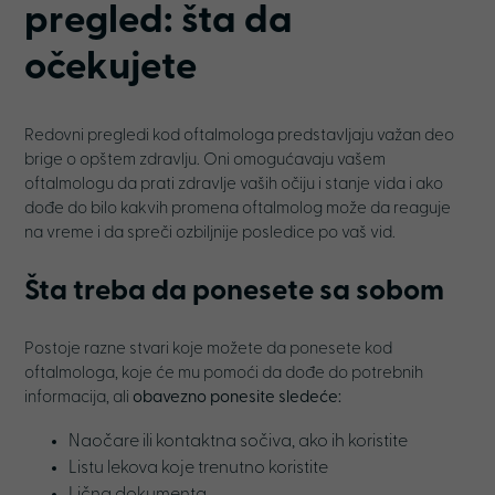
pregled: šta da
očekujete
Redovni pregledi kod oftalmologa predstavljaju važan deo
brige o opštem zdravlju. Oni omogućavaju vašem
oftalmologu da prati zdravlje vaših očiju i stanje vida i ako
dođe do bilo kakvih promena oftalmolog može da reaguje
na vreme i da spreči ozbiljnije posledice po vaš vid.
Šta treba da ponesete sa sobom
Postoje razne stvari koje možete da ponesete kod
oftalmologa, koje će mu pomoći da dođe do potrebnih
informacija, ali
obavezno ponesite sledeće:
Naočare ili kontaktna sočiva, ako ih koristite
Listu lekova koje trenutno koristite
Lična dokumenta