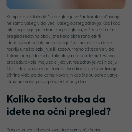
Kompletan oftalmološki pregled je važan korak u očuvanju
ne samo vašeg vida, već i vašeg opšteg zdravlja. Kao i kod
bilo kog drugog medicinskog pregleda, važno je da očni
pregled redovno obavljate kako biste rano otkrili i
identifikovali probleme pre nego što imaju priliku da se
razviju u nešto ozbiljnije ili izazovu trajno oštećenje vida.
Tokom pregleda kod oftalmologa proći ćete niz testova i
procedura koje imaju za cilj da utvrde zdravlje vaših očiju.
Oni se kreću od jednostavnih stvari kao što je utvrđivanje
oštrine vida, pa do komplikovanijih kao što su određivanje
strukture vašeg oka i pregled očnog dna.
Koliko često treba da
idete na očni pregled?
Rano otkrivanje bolesti oka daje vam veće šanse