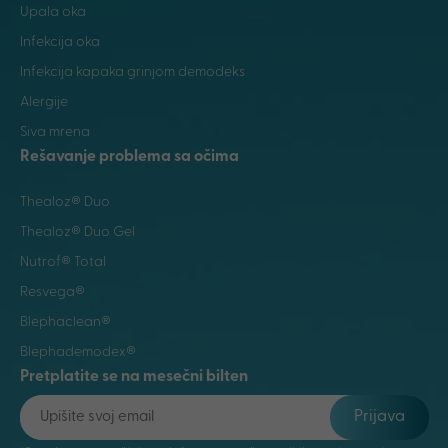
Upala oka
Infekcija oka
Infekcija kapaka grinjom demodeks
Alergije
Siva mrena
Rešavanje problema sa očima
Thealoz® Duo
Thealoz® Duo Gel
Nutrof® Total
Resvega®
Blephaclean®
Blephademodex®
Pretplatite se na mesečni bilten
Prijava