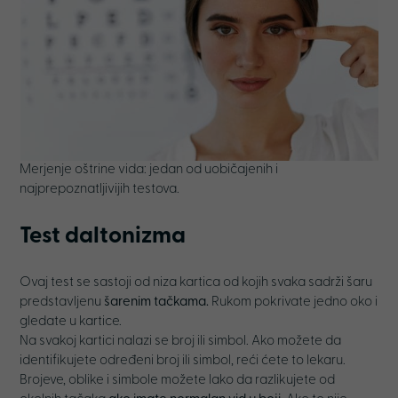
Merjenje oštrine vida: jedan od uobičajenih i
najprepoznatljivijih testova.
Test daltonizma
Ovaj test se sastoji od niza kartica od kojih svaka sadrži šaru
predstavljenu
šarenim tačkama.
Rukom pokrivate jedno oko i
gledate u kartice.
Na svakoj kartici nalazi se broj ili simbol. Ako možete da
identifikujete određeni broj ili simbol, reći ćete to lekaru.
Brojeve, oblike i simbole možete lako da razlikujete od