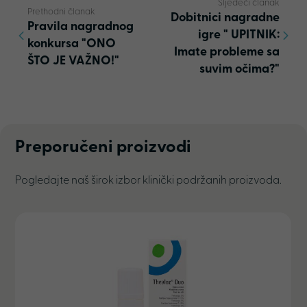
Sljedeći članak
Prethodni članak
Dobitnici nagradne
Pravila nagradnog
igre " UPITNIK:
konkursa "ONO
Imate probleme sa
ŠTO JE VAŽNO!"
suvim očima?"
Preporučeni proizvodi
Pogledajte naš širok izbor klinički podržanih proizvoda.