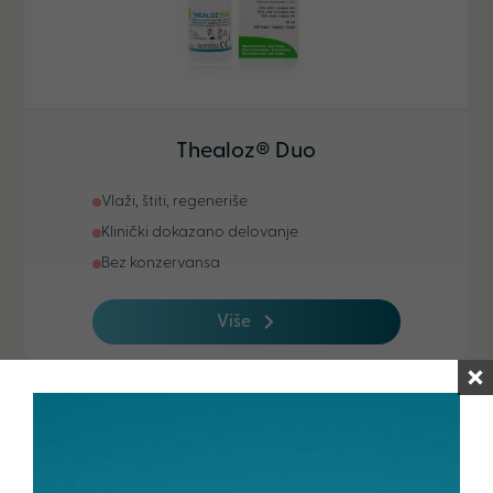
Thealoz® Duo
Vlaži, štiti, regeneriše
Klinički dokazano delovanje
Bez konzervansa
Više