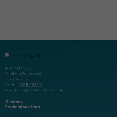
INSPHARMA d.o.o.
Vladimira Popovića 6
11070 Beograd
Telefon:
+381 11 401 76 10
E-pošta:
mojeoko@inspharma.com
O nama
Problemi sa očima