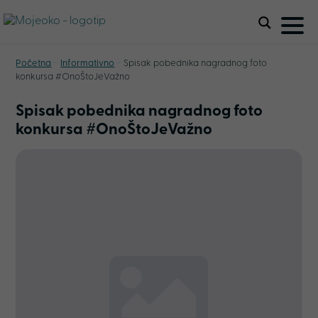
-
-
Početna
Informativno
Spisak pobednika nagradnog foto
konkursa #OnoŠtoJeVažno
Spisak pobednika nagradnog foto
konkursa #OnoŠtoJeVažno