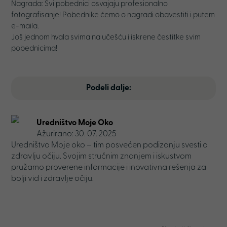
Nagrada: Svi pobednici osvajaju profesionalno
fotografisanje! Pobednike ćemo o nagradi obavestiti i putem
e-maila.
Još jednom hvala svima na učešću i iskrene čestitke svim
pobednicima!
Podeli dalje:
Uredništvo Moje Oko
Ažurirano: 30. 07. 2025
Uredništvo Moje oko – tim posvećen podizanju svesti o
zdravlju očiju. Svojim stručnim znanjem i iskustvom
pružamo proverene informacije i inovativna rešenja za
bolji vid i zdravlje očiju.