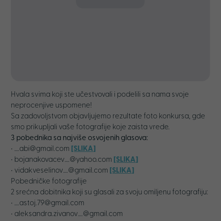
Hvala svima koji ste učestvovali i podelili sa nama svoje
neprocenjive uspomene!
Sa zadovoljstvom objavljujemo rezultate foto konkursa, gde
smo prikupljali vaše fotografije koje zaista vrede.
3 pobednika sa najviše osvojenih glasova:
• ….abi@gmail.com
[SLIKA]
• bojanakovacev….@yahoo.com
[SLIKA]
• vidakveselinov….@gmail.com
[SLIKA]
Pobedničke fotografije
2 srećna dobitnika koji su glasali za svoju omiljenu fotografiju:
• ….astoj.79@gmail.com
• aleksandra.zivanov….@gmail.com