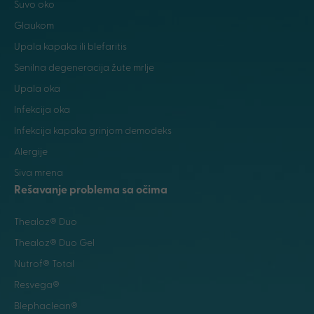
Suvo oko
Glaukom
Upala kapaka ili blefaritis
Senilna degeneracija žute mrlje
Upala oka
Infekcija oka
Infekcija kapaka grinjom demodeks
Alergije
Siva mrena
Rešavanje problema sa očima
Thealoz® Duo
Thealoz® Duo Gel
Nutrof® Total
Resvega®
Blephaclean®