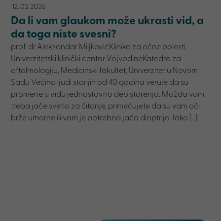
12. 03. 2026
Da li vam glaukom može ukrasti vid, a
da toga niste svesni?
prof. dr Aleksandar MiljkovićKlinika za očne bolesti,
Univerzitetski klinički centar VojvodineKatedra za
oftalmologiju, Medicinski fakultet, Univerzitet u Novom
Sadu Većina ljudi starijih od 40 godina veruje da su
promene u vidu jednostavno deo starenja. Možda vam
treba jače svetlo za čitanje, primećujete da su vam oči
brže umorne ili vam je potrebna jača dioptrija. Iako […]