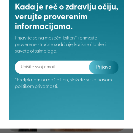
Kada je reč o zdravlju očiju,
verujte proverenim
informacijama.
Prijavite se na mesečni bilten* i primajte
proverene stručne sadržaje, korisne članke i
savete oftalmologa.
Povezani članci
Prijava
*Pretplatom na naš bilten, slažete se sa našom
politikom privatnosti.